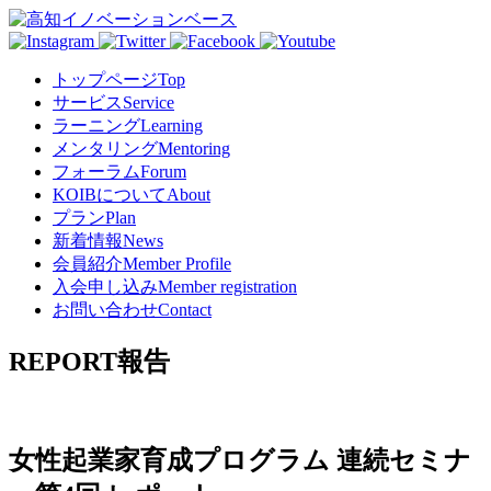
トップページ
Top
サービス
Service
ラーニング
Learning
メンタリング
Mentoring
フォーラム
Forum
KOIBについて
About
プラン
Plan
新着情報
News
会員紹介
Member Profile
入会申し込み
Member registration
お問い合わせ
Contact
REPORT
報告
女性起業家育成プログラム 連続セミナ