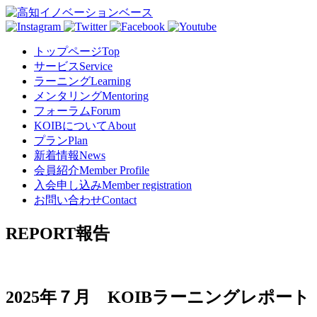
トップページ
Top
サービス
Service
ラーニング
Learning
メンタリング
Mentoring
フォーラム
Forum
KOIBについて
About
プラン
Plan
新着情報
News
会員紹介
Member Profile
入会申し込み
Member registration
お問い合わせ
Contact
REPORT
報告
2025年７月 KOIBラーニングレポート