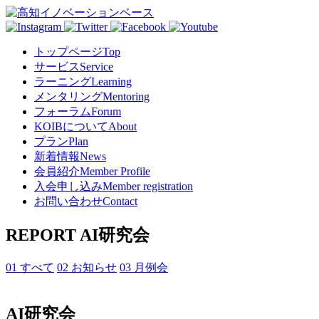
トップページ
Top
サービス
Service
ラーニング
Learning
メンタリング
Mentoring
フォーラム
Forum
KOIBについて
About
プラン
Plan
新着情報
News
会員紹介
Member Profile
入会申し込み
Member registration
お問い合わせ
Contact
REPORT
AI研究会
01 すべて
02 お知らせ
03 月例会
AI研究会