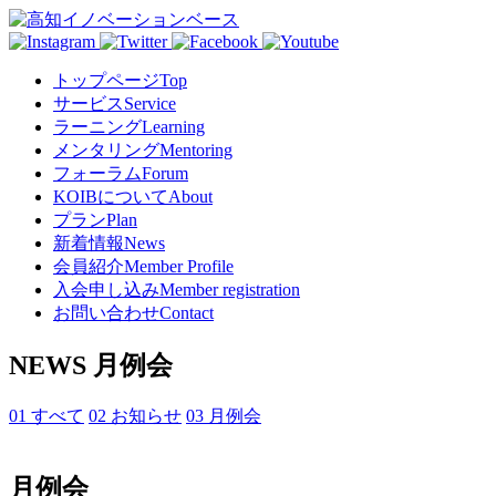
トップページ
Top
サービス
Service
ラーニング
Learning
メンタリング
Mentoring
フォーラム
Forum
KOIBについて
About
プラン
Plan
新着情報
News
会員紹介
Member Profile
入会申し込み
Member registration
お問い合わせ
Contact
NEWS
月例会
01 すべて
02 お知らせ
03 月例会
月例会